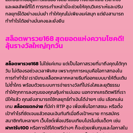
และผลลัพธ์ที่ได้ การกระทำเหล่านี้จะช่วยให้คุณวิเคราะห์และปรับ
กลยุทธ์ได้อย่างแม่นยำ ทำให้คุณไม่เพียงแค่สนุก แต่ยังสามารถ
ทำกำไรได้อย่างมั่นคงและยั่งยืน
สล็อตพารวย168 สุดยอดแห่งความโชคดี!
ลุ้นรางวัลใหญ่ทุกวัน
สล็อตพารวย168
ไม่ใช่แค่เกม แต่เป็นโอกาสรวยที่มาถึงคุณได้ทุก
วัน ไม่ต้องรอช่วงเวลาพิเศษ เพราะทุกการหมุนคือโอกาสทองใน
การทำกำไร! เรามีเกมสล็อตหลากหลายธีมที่ออกแบบมาให้ตื่นเต้น
ไม่ซ้ำใคร พร้อมด้วยระบบการจ่ายรางวัลที่โปร่งใสและยุติธรรม
ทำให้ทุกการลงทุนของคุณคุ้มค่าแน่นอน นอกจากเครดิตฟรีที่เรา
มีให้แล้ว คุณยังสามารถใช้กลยุทธ์ทำเงินได้ง่ายๆ เช่น เลือกเล่น
เกม
สล็อตแตกง่าย
ที่มีค่า RTP สูง เพื่อเพิ่มโอกาสชนะ หรือตั้ง
เป้ากำไรที่ชัดเจนแล้วถอนเงินทันทีเมื่อถึงเป้าหมาย การสมัคร
สมาชิกกับหลายๆ เว็บไซต์เพื่อเปรียบเทียบโปรโมชั่นเด็ดๆ เช่น
ฝาก1รับ100
หรือการใช้โค้ดฟรีต่างๆ ก็จะช่วยเพิ่มทุนและโอกาสใน